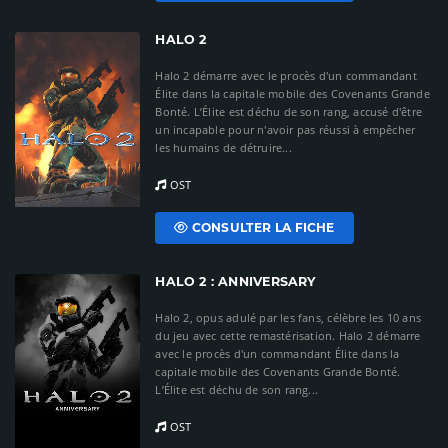
HALO 2
Halo 2 démarre avec le procès d'un commandant
Élite dans la capitale mobile des Covenants Grande
Bonté. L’Élite est déchu de son rang, accusé d'être
un incapable pour n'avoir pas réussi à empêcher
les humains de détruire...
OST
CONSULTER LA FICHE
HALO 2 : ANNIVERSARY
Halo 2, opus adulé par les fans, célèbre les 10 ans
du jeu avec cette remastérisation. Halo 2 démarre
avec le procès d'un commandant Élite dans la
capitale mobile des Covenants Grande Bonté.
L’Élite est déchu de son rang...
OST