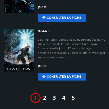
OST
CONSULTER LA FICHE
HALO 4
Le 21 juin 2557, après plus de quatre ans à la dérive
sur la carcasse de l'UNSC Forward Unto Dawn,
Cortana réveille John-117, celui-ci lui ayant
ordonné de le réveiller au besoin, afin d'investiguer
sur les mouvements au...
OST
CONSULTER LA FICHE
2
3
4
5
1