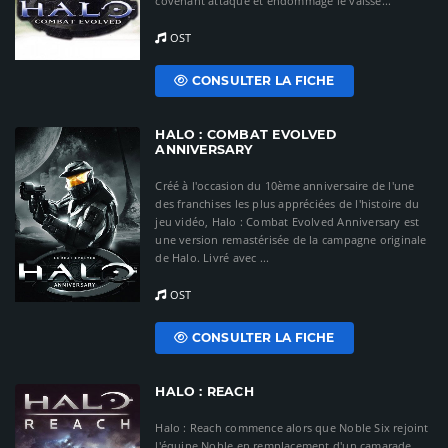
covenant attaque et endommage le vaisse...
OST
CONSULTER LA FICHE
HALO : COMBAT EVOLVED
ANNIVERSARY
Créé à l'occasion du 10ème anniversaire de l'une
des franchises les plus appréciées de l'histoire du
jeu vidéo, Halo : Combat Evolved Anniversary est
une version remastérisée de la campagne originale
de Halo. Livré avec ...
OST
CONSULTER LA FICHE
HALO : REACH
Halo : Reach commence alors que Noble Six rejoint
l'équipe Noble en remplacement d'un camarade