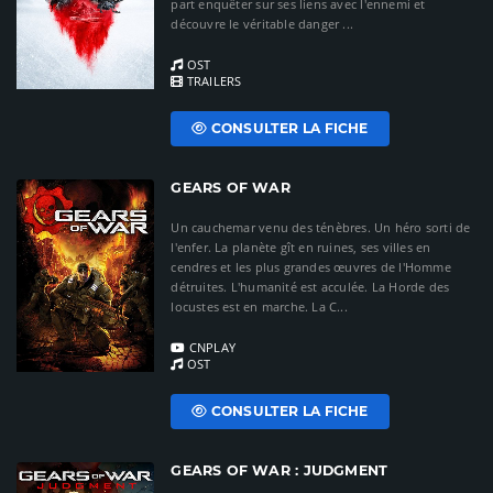
part enquêter sur ses liens avec l'ennemi et
découvre le véritable danger ...
OST
TRAILERS
CONSULTER LA FICHE
GEARS OF WAR
Un cauchemar venu des ténèbres. Un héro sorti de
l'enfer. La planète gît en ruines, ses villes en
cendres et les plus grandes œuvres de l'Homme
détruites. L'humanité est acculée. La Horde des
locustes est en marche. La C...
CNPLAY
OST
CONSULTER LA FICHE
GEARS OF WAR : JUDGMENT