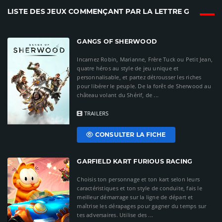
LISTE DES JEUX COMMENÇANT PAR LA LETTRE G
GANGS OF SHERWOOD
Incarnez Robin, Marianne, Frère Tuck ou Petit Jean,
quatre héros au style de jeu unique et
personnalisable, et partez détrousser les riches
pour libérer le peuple. De la forêt de Sherwood au
château volant du Shérif, de ...
TRAILERS
CONSULTER LA FICHE
GARFIELD KART FURIOUS RACING
Choisis ton personnage et ton kart selon leurs
caractéristiques et ton style de conduite, fais le
meilleur démarrage sur la ligne de départ et
maîtrise les dérapages pour gagner du temps sur
tes adversaires. Utilise des ...