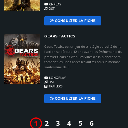
CNPLAY
OST
CONSULTER LA FICHE
GEARS TACTICS
Gears Tactics est un jeu de stratégie survolté dont
l'action se déroule 12 ans avant les événements du
premier Gears of War. Les villes de la planète Sera
tombent les unes après les autres sous la menace
souterraine de l...
LONGPLAY
OST
TRAILERS
CONSULTER LA FICHE
2
3
4
5
6
1