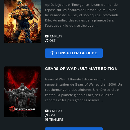
Après le jour de l'Émergence, le sort du monde
repose sur les épaules de Damon Baird, jeune
lieutenant de la CGU, et son équipe, l'escouade
Kilo. Au milieu des ruines de la planète Sera,
l'escouade Kilo doit se déployer,...
CNPLAY
OST
CONSULTER LA FICHE
GEARS OF WAR : ULTIMATE EDITION
Gears of War : Ultimate Edition est une
remastérisation de Gears of War sorti en 2006. Un
cauchemar venu des ténèbres. Un héro sorti de
l'enfer. La planète gît en ruines, ses villes en
cendres et les plus grandes œuvres ...
CNPLAY
OST
TRAILERS