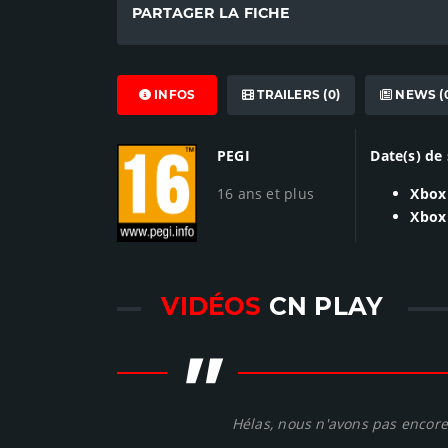
PARTAGER LA FICHE
INFOS
TRAILERS (0)
NEWS (
PEGI
Date(s) de 
16 ans et plus
Xbox
Xbox 
VIDÉOS
CN PLAY
"
Hélas, nous n'avons pas encore 