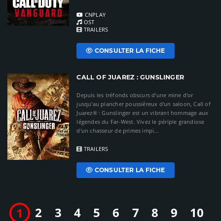
CNPLAY
OST
TRAILERS
CONSULTER LA FICHE
CALL OF JUAREZ : GUNSLINGER
Depuis les tréfonds obscurs d'une mine d'or
jusqu'au plancher poussiéreux d'un saloon, Call of
Juarez® : Gunslinger est un vibrant hommage aux
légendes du Far-West. Vivez le périple grandiose
d'un chasseur de primes impi...
TRAILERS
CONSULTER LA FICHE
2
3
4
5
6
7
8
9
10
1