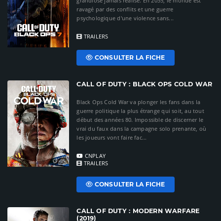
grandiose jamais réalisé. En 2035, le monde est
ravagé par des conflits et une guerre
psychologique d'une violence sans...
TRAILERS
CONSULTER LA FICHE
CALL OF DUTY : BLACK OPS COLD WAR
Black Ops Cold War va plonger les fans dans la
guerre politique la plus étrange qui soit, au tout
début des années 80. Impossible de discerner le
vrai du faux dans la campagne solo prenante, où
les joueurs vont faire fac...
CNPLAY
TRAILERS
CONSULTER LA FICHE
CALL OF DUTY : MODERN WARFARE
(2019)