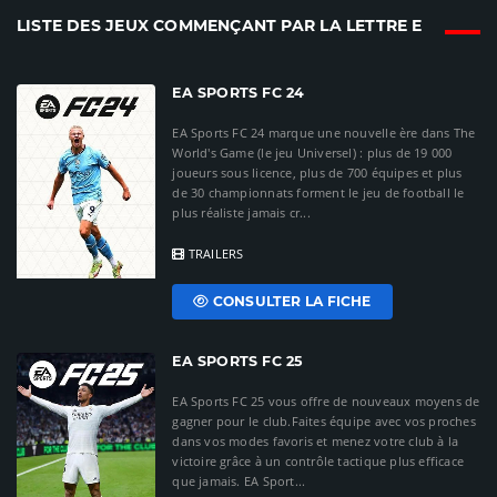
LISTE DES JEUX COMMENÇANT PAR LA LETTRE E
EA SPORTS FC 24
EA Sports FC 24 marque une nouvelle ère dans The
World's Game (le jeu Universel) : plus de 19 000
joueurs sous licence, plus de 700 équipes et plus
de 30 championnats forment le jeu de football le
plus réaliste jamais cr...
TRAILERS
CONSULTER LA FICHE
EA SPORTS FC 25
EA Sports FC 25 vous offre de nouveaux moyens de
gagner pour le club.Faites équipe avec vos proches
dans vos modes favoris et menez votre club à la
victoire grâce à un contrôle tactique plus efficace
que jamais. EA Sport...