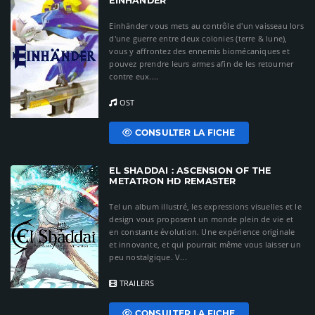
EINHÄNDER
Einhänder vous mets au contrôle d'un vaisseau lors
d'une guerre entre deux colonies (terre & lune),
vous y affrontez des ennemis biomécaniques et
pouvez prendre leurs armes afin de les retourner
contre eux....
OST
CONSULTER LA FICHE
EL SHADDAI : ASCENSION OF THE
METATRON HD REMASTER
Tel un album illustré, les expressions visuelles et le
design vous proposent un monde plein de vie et
en constante évolution. Une expérience originale
et innovante, et qui pourrait même vous laisser un
peu nostalgique. V...
TRAILERS
CONSULTER LA FICHE