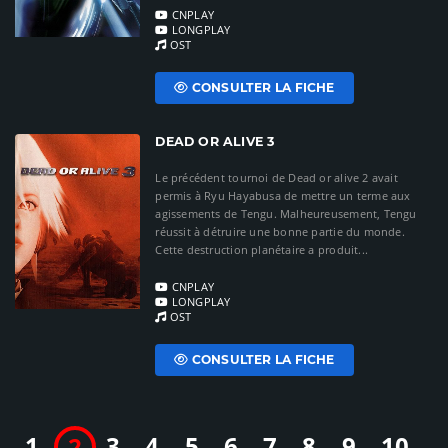
CNPLAY
LONGPLAY
OST
CONSULTER LA FICHE
DEAD OR ALIVE 3
Le précédent tournoi de Dead or alive 2 avait
permis à Ryu Hayabusa de mettre un terme aux
agissements de Tengu. Malheureusement, Tengu
réussit à détruire une bonne partie du monde.
Cette destruction planétaire a produit...
CNPLAY
LONGPLAY
OST
CONSULTER LA FICHE
1
3
4
5
6
7
8
9
10
2