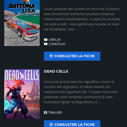
Le jeu propose des courses de stock-car, le joueur
peut être amené à affronter plusieurs dizaines
d'adversaires simultanément. Le style de conduite
est typé arcade : cela signifie que la prise en main
est immédiate, cont...
CNPLAY
LONGPLAY
CONSULTER LA FICHE
DEAD CELLS
Vous avez grandi avec les roguelikes, connu la
montée des roguelites, et même assisté à la
naissance des roguelites-lite ? Laissez-nous vous
présenter notre modeste contribution à cette
honorable lignée: le RogueVania, e...
TRAILERS
CONSULTER LA FICHE