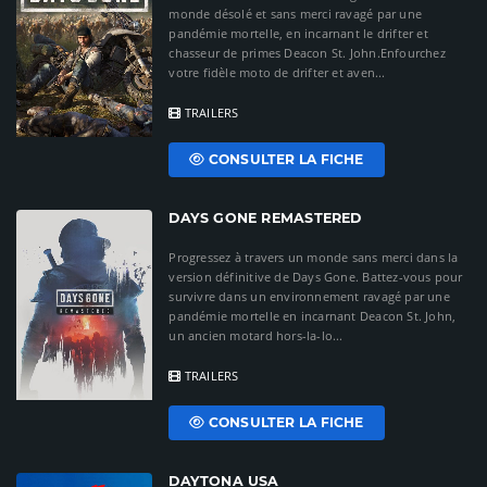
monde désolé et sans merci ravagé par une
pandémie mortelle, en incarnant le drifter et
chasseur de primes Deacon St. John.Enfourchez
votre fidèle moto de drifter et aven...
TRAILERS
CONSULTER LA FICHE
DAYS GONE REMASTERED
Progressez à travers un monde sans merci dans la
version définitive de Days Gone. Battez-vous pour
survivre dans un environnement ravagé par une
pandémie mortelle en incarnant Deacon St. John,
un ancien motard hors-la-lo...
TRAILERS
CONSULTER LA FICHE
DAYTONA USA