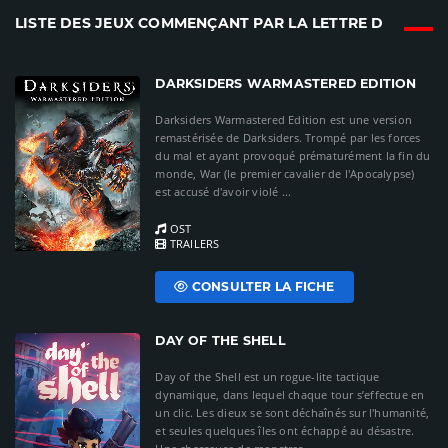
LISTE DES JEUX COMMENÇANT PAR LA LETTRE D
DARKSIDERS WARMASTERED EDITION
Darksiders Warmastered Edition est une version
remastérisée de Darksiders. Trompé par les forces
du mal et ayant provoqué prématurément la fin du
monde, War (le premier cavalier de l'Apocalypse)
est accusé d'avoir violé ...
OST
TRAILERS
CONSULTER LA FICHE
DAY OF THE SHELL
Day of the Shell est un rogue-lite tactique
dynamique, dans lequel chaque tour s’effectue en
un clic. Les dieux se sont déchaînés sur l'humanité,
et seules quelques îles ont échappé au désastre.