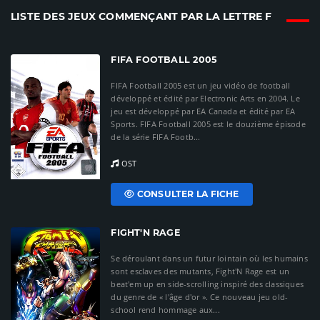
LISTE DES JEUX COMMENÇANT PAR LA LETTRE F
FIFA FOOTBALL 2005
FIFA Football 2005 est un jeu vidéo de football
développé et édité par Electronic Arts en 2004. Le
jeu est développé par EA Canada et édité par EA
Sports. FIFA Football 2005 est le douzième épisode
de la série FIFA Footb...
OST
CONSULTER LA FICHE
FIGHT'N RAGE
Se déroulant dans un futur lointain où les humains
sont esclaves des mutants, Fight'N Rage est un
beat'em up en side-scrolling inspiré des classiques
du genre de « l'âge d'or ». Ce nouveau jeu old-
school rend hommage aux...