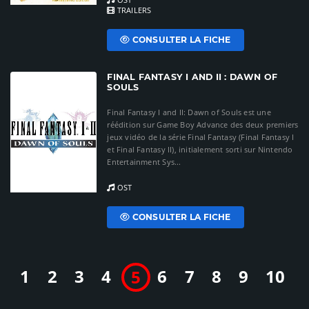
TRAILERS
CONSULTER LA FICHE
FINAL FANTASY I AND II : DAWN OF
SOULS
Final Fantasy I and II: Dawn of Souls est une
réédition sur Game Boy Advance des deux premiers
jeux vidéo de la série Final Fantasy (Final Fantasy I
et Final Fantasy II), initialement sorti sur Nintendo
Entertainment Sys...
OST
CONSULTER LA FICHE
1
2
3
4
6
7
8
9
10
5