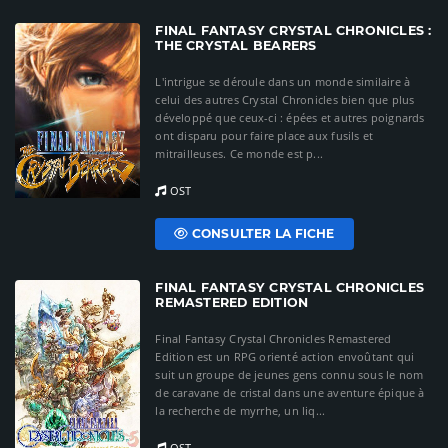
FINAL FANTASY CRYSTAL CHRONICLES :
THE CRYSTAL BEARERS
L'intrigue se déroule dans un monde similaire à
celui des autres Crystal Chronicles bien que plus
développé que ceux-ci : épées et autres poignards
ont disparu pour faire place aux fusils et
mitrailleuses. Ce monde est p...
OST
CONSULTER LA FICHE
FINAL FANTASY CRYSTAL CHRONICLES
REMASTERED EDITION
Final Fantasy Crystal Chronicles Remastered
Edition est un RPG orienté action envoûtant qui
suit un groupe de jeunes gens connu sous le nom
de caravane de cristal dans une aventure épique à
la recherche de myrrhe, un liq...
OST