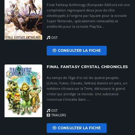
Final Fantasy Anthology (European Edition) est une
compilation regroupant deux jeux de rôle
développés à l'origine par Square pour la console
Super Nintendo, spécialement retravaillés et
améliorés pour la console PlaySta...
OST
CONSULTER LA FICHE
FINAL FANTASY CRYSTAL CHRONICLES
Au temps de l'âge d'or où les quatre peuples
(Lilties, Yukes, Clavats, Selkies) étaient en paix, un
météore s'écrasa sur la Terre, détruisant le grand
cristal qui protège ce monde. Une substance
inconnue s'installa dans ...
OST
TRAILERS
CONSULTER LA FICHE