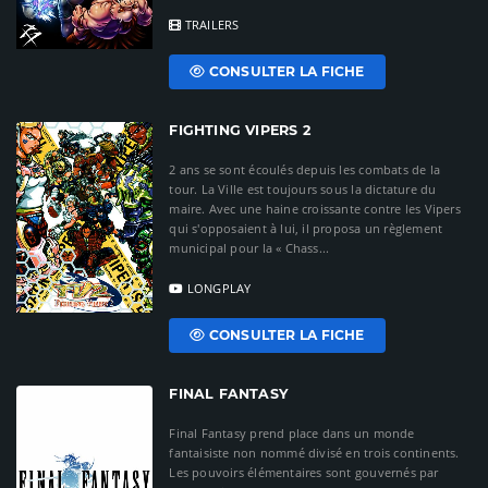
TRAILERS
CONSULTER LA FICHE
FIGHTING VIPERS 2
2 ans se sont écoulés depuis les combats de la
tour. La Ville est toujours sous la dictature du
maire. Avec une haine croissante contre les Vipers
qui s'opposaient à lui, il proposa un règlement
municipal pour la « Chass...
LONGPLAY
CONSULTER LA FICHE
FINAL FANTASY
Final Fantasy prend place dans un monde
fantaisiste non nommé divisé en trois continents.
Les pouvoirs élémentaires sont gouvernés par