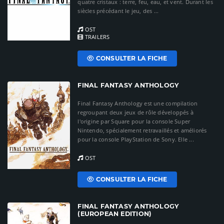
quatre cristaux : terre, feu, eau, et vent. Durant les
siècles précédant le jeu, des ...
OST
TRAILERS
CONSULTER LA FICHE
FINAL FANTASY ANTHOLOGY
Final Fantasy Anthology est une compilation
regroupant deux jeux de rôle développés à
l'origine par Square pour la console Super
Nintendo, spécialement retravaillés et améliorés
pour la console PlayStation de Sony. Elle ...
OST
CONSULTER LA FICHE
FINAL FANTASY ANTHOLOGY
(EUROPEAN EDITION)