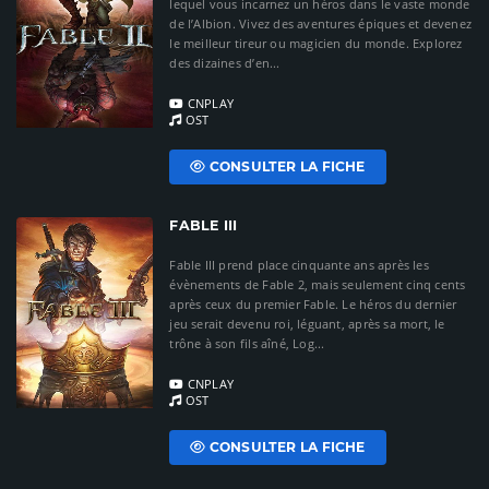
lequel vous incarnez un héros dans le vaste monde
de l’Albion. Vivez des aventures épiques et devenez
le meilleur tireur ou magicien du monde. Explorez
des dizaines d’en...
CNPLAY
OST
CONSULTER LA FICHE
FABLE III
Fable III prend place cinquante ans après les
évènements de Fable 2, mais seulement cinq cents
après ceux du premier Fable. Le héros du dernier
jeu serait devenu roi, léguant, après sa mort, le
trône à son fils aîné, Log...
CNPLAY
OST
CONSULTER LA FICHE