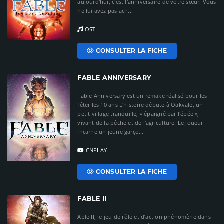
aujourd'hui, c'est l'anniversaire de votre sœur. Vous
ne lui avez pas ach...
OST
CONSULTER LA FICHE
FABLE ANNIVERSARY
Fable Anniversary est un remake réalisé pour les
fêter les 10 ans L'histoire débute à Oakvale, un
petit village tranquille, « épargné par l'épée »,
vivant de la pêche et de l'agriculture. Le joueur
incarne un jeune garço...
CNPLAY
CONSULTER LA FICHE
FABLE II
Able II, le jeu de rôle et d’action phénomène dans