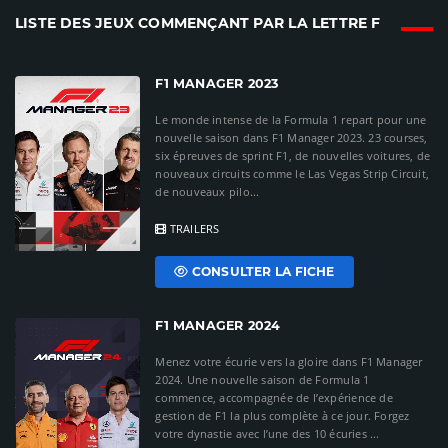
LISTE DES JEUX COMMENÇANT PAR LA LETTRE F
F1 MANAGER 2023
Le monde intense de la Formula 1 repart pour une
nouvelle saison dans F1 Manager 2023. 23 courses,
six épreuves de sprint F1, de nouvelles voitures, de
nouveaux circuits comme le Las Vegas Strip Circuit,
de nouveaux pilo...
TRAILERS
CONSULTER LA FICHE
F1 MANAGER 2024
Menez votre écurie vers la gloire dans F1 Manager
2024. Une nouvelle saison de Formula 1
commence, accompagnée de l’expérience de
gestion de F1 la plus complète à ce jour. Forgez
votre dynastie avec l’une des 10 écuries ...