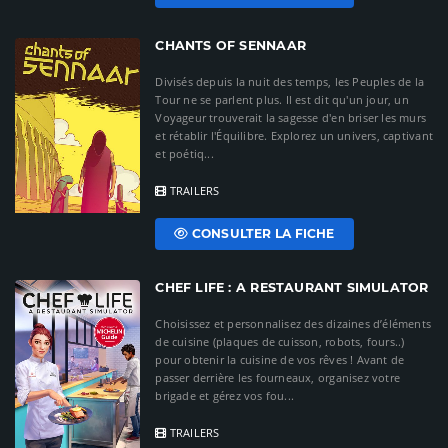
CHANTS OF SENNAAR
Divisés depuis la nuit des temps, les Peuples de la
Tour ne se parlent plus. Il est dit qu'un jour, un
Voyageur trouverait la sagesse d'en briser les murs
et rétablir l'Équilibre. Explorez un univers, captivant
et poétiq...
TRAILERS
CONSULTER LA FICHE
CHEF LIFE : A RESTAURANT SIMULATOR
Choisissez et personnalisez des dizaines d’éléments
de cuisine (plaques de cuisson, robots, fours..)
pour obtenir la cuisine de vos rêves ! Avant de
passer derrière les fourneaux, organisez votre
brigade et gérez vos fou...
TRAILERS