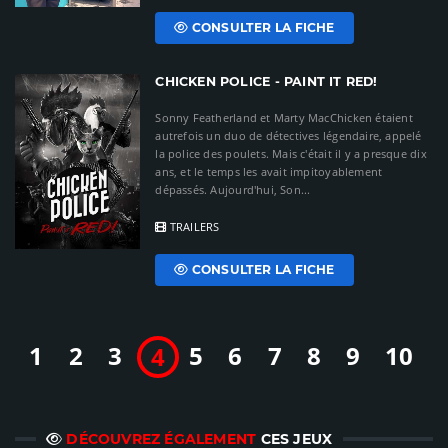
CONSULTER LA FICHE
CHICKEN POLICE - PAINT IT RED!
Sonny Featherland et Marty MacChicken étaient
autrefois un duo de détectives légendaire, appelé
la police des poulets. Mais c'était il y a presque dix
ans, et le temps les avait impitoyablement
dépassés. Aujourd'hui, Son...
TRAILERS
CONSULTER LA FICHE
1
2
3
5
6
7
8
9
10
4
DÉCOUVREZ ÉGALEMENT
CES JEUX