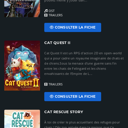
pouvez même y jouer dan...
OST
TRAILERS
CONSULTER LA FICHE
CAT QUEST II
Cat Quest II est un RPG d'action 2D en open-world
qui a pour cadre un royaume imaginaire de chats et
de chiens.Sous la menace d'une guerre sans fin
entre les chats de Felingard et les chiens
envahissants de l'Empire de L...
TRAILERS
CONSULTER LA FICHE
CAT RESCUE STORY
À toi de créer le plus accueillant des refuges pour
chats ! Dès ton arrivée dans la maison que t’a