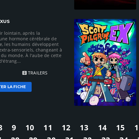
EXUS
 lointain, après la
'une hormone cérébrale de
e, les humains développent
extra-sensoriels, changeant à
e du monde. À l'aube de cette
d'étrang...
TRAILERS
ER LA FICHE
8
9
10
11
12
13
14
15
1