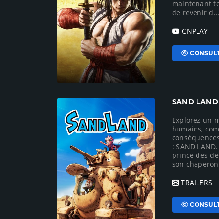
maintenant t
de revenir d..
CNPLAY
CONSULT
SAND LAND
Explorez un m
humains, com
conséquences
: SAND LAND. 
prince des dé
son chaperon, e
TRAILERS
CONSULT