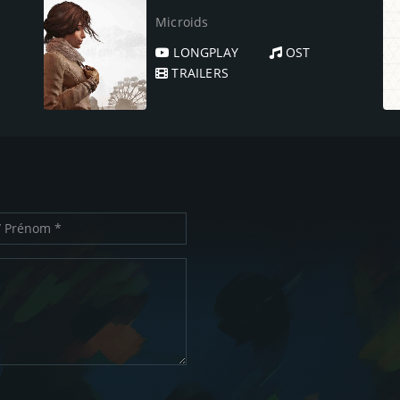
Microids
LONGPLAY
OST
TRAILERS