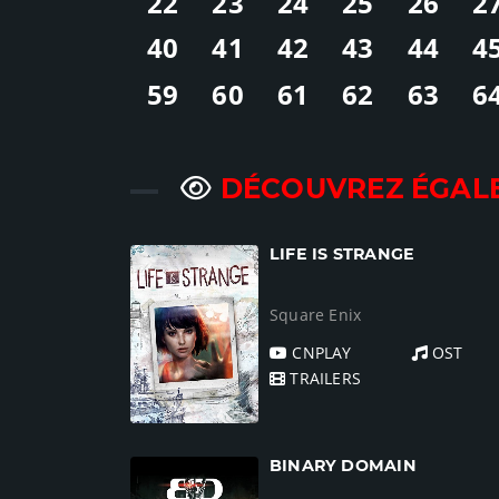
22
23
24
25
26
2
40
41
42
43
44
4
59
60
61
62
63
6
DÉCOUVREZ ÉGAL
LIFE IS STRANGE
Square Enix
CNPLAY
OST
TRAILERS
BINARY DOMAIN