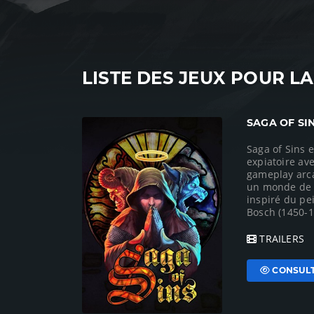
LISTE DES JEUX POUR L
SAGA OF SI
Saga of Sins 
expiatoire av
gameplay arca
un monde de v
inspiré du pe
Bosch (1450-1.
TRAILERS
CONSULT