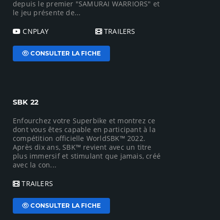
depuis le premier "SAMURAI WARRIORS" et
le jeu présente de...
CNPLAY
TRAILERS
CONSULTER LA FICHE
SBK 22
Enfourchez votre Superbike et montrez ce
dont vous êtes capable en participant à la
compétition officielle WorldSBK™ 2022.
Après dix ans, SBK™ revient avec un titre
plus immersif et stimulant que jamais, créé
avec la con...
TRAILERS
CONSULTER LA FICHE