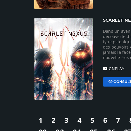
SCARLET N
Dans un avenir
découverte d
type psioniqu
des pouvoirs 
jamais la fac
nouvelle ère, 
CNPLAY
CONSULT
1
2
3
4
5
6
7