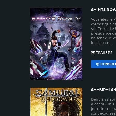
SAINTS ROW
Vous êtes le 
d’Amérique et
sur Terre. Le 
présidence de
ne font que c
invasion e...
TRAILERS
CONSULT
SAMURAI S
Depuis sa sor
a connu un su
jeux de comba
sont écoulées 