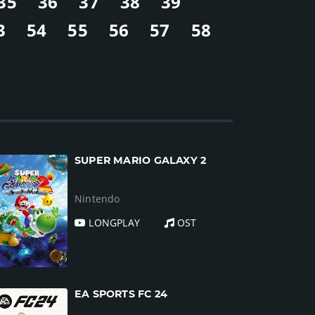
35
36
37
38
39
3
54
55
56
57
58
SUPER MARIO GALAXY 2
Nintendo
LONGPLAY
OST
EA SPORTS FC 24