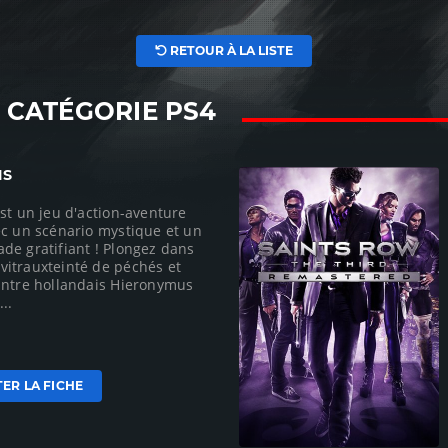
RETOUR À LA LISTE
A CATÉGORIE PS4
NS
est un jeu d'action-aventure
ec un scénario mystique et un
de gratifiant ! Plongez dans
itrauxteinté de péchés et
intre hollandais Hieronymus
..
ER LA FICHE