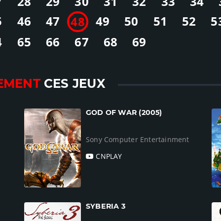
7
28
29
30
31
32
33
34
5
46
47
49
50
51
52
5
48
4
65
66
67
68
69
EMENT
CES JEUX
GOD OF WAR (2005)
Sony Computer Entertainment
CNPLAY
SYBERIA 3