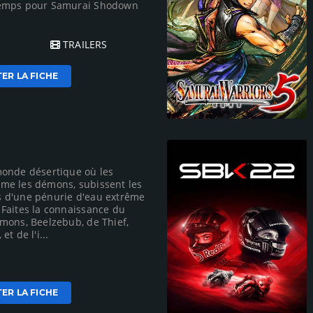
emps pour Samurai Shodown
.
TRAILERS
ER LA FICHE
onde désertique où les
me les démons, subissent les
 d'une pénurie d'eau extrême
Faites la connaissance du
mons, Beelzebub, de Thief,
t de l'i...
ER LA FICHE