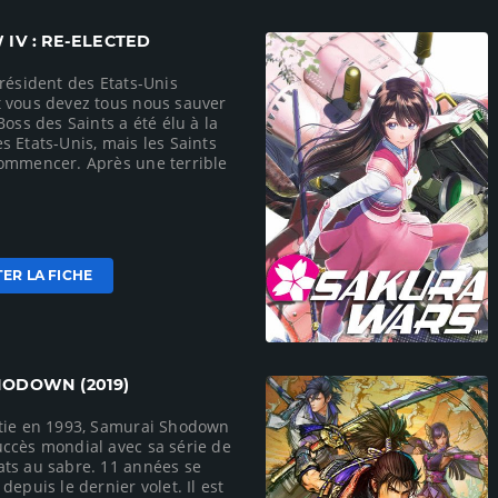
 IV : RE-ELECTED
Président des Etats-Unis
 vous devez tous nous sauver
Boss des Saints a été élu à la
s Etats-Unis, mais les Saints
ommencer. Après une terrible
ER LA FICHE
HODOWN (2019)
tie en 1993, Samurai Shodown
ccès mondial avec sa série de
ts au sabre. 11 années se
depuis le dernier volet. Il est