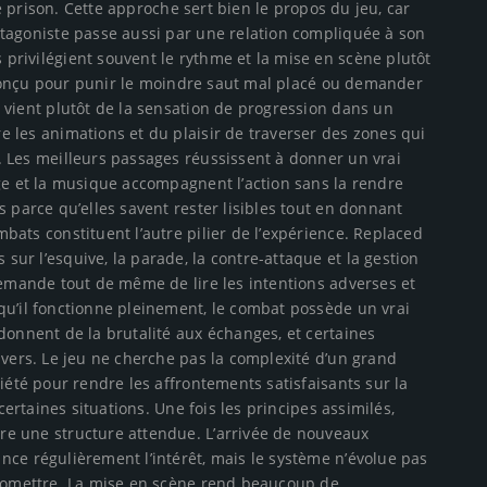
une prison. Cette approche sert bien le propos du jeu, car
otagoniste passe aussi par une relation compliquée à son
privilégient souvent le rythme et la mise en scène plutôt
eu conçu pour punir le moindre saut mal placé ou demander
 vient plutôt de la sensation de progression dans un
 les animations et du plaisir de traverser des zones qui
. Les meilleurs passages réussissent à donner un vrai
ge et la musique accompagnent l’action sans la rendre
 parce qu’elles savent rester lisibles tout en donnant
bats constituent l’autre pilier de l’expérience. Replaced
ur l’esquive, la parade, la contre-attaque et la gestion
demande tout de même de lire les intentions adverses et
qu’il fonctionne pleinement, le combat possède un vrai
donnent de la brutalité aux échanges, et certaines
ivers. Le jeu ne cherche pas la complexité d’un grand
iété pour rendre les affrontements satisfaisants sur la
certaines situations. Une fois les principes assimilés,
re une structure attendue. L’arrivée de nouveaux
ce régulièrement l’intérêt, mais le système n’évolue pas
promettre. La mise en scène rend beaucoup de