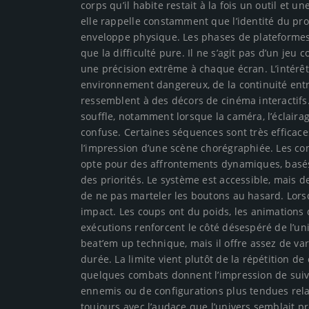
corps qu’il habite restait à la fois un outil et 
elle rappelle constamment que l’identité du pr
enveloppe physique. Les phases de plateformes 
que la difficulté pure. Il ne s’agit pas d’un j
une précision extrême à chaque écran. L’intérêt
environnement dangereux, de la continuité entre
ressemblent à des décors de cinéma interactifs
souffle, notamment lorsque la caméra, l’éclaira
confuse. Certaines séquences sont très efficaces
l’impression d’une scène chorégraphiée. Les com
opte pour des affrontements dynamiques, basés s
des priorités. Le système est accessible, mais 
de ne pas marteler les boutons au hasard. Lors
impact. Les coups ont du poids, les animations 
exécutions renforcent le côté désespéré de l’un
beat’em up technique, mais il offre assez de var
durée. La limite vient plutôt de la répétition de 
quelques combats donnent l’impression de suiv
ennemis ou de configurations plus tendues relan
toujours avec l’audace que l’univers semblait 