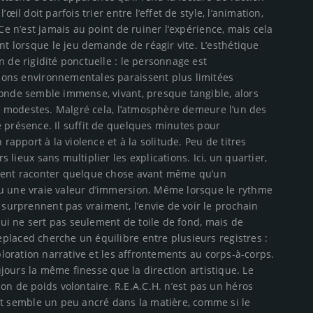
œil doit parfois trier entre l’effet de style, l’animation,
Ce n’est jamais au point de ruiner l’expérience, mais cela
 lorsque le jeu demande de réagir vite. L’esthétique
 de rigidité ponctuelle : le personnage est
ions environnementales paraissent plus limitées
monde semble immense, vivant, presque tangible, alors
lus modestes. Malgré cela, l’atmosphère demeure l’un des
 présence. Il suffit de quelques minutes pour
 rapport à la violence et à la solitude. Peu de titres
lieux sans multiplier les explications. Ici, un quartier,
uvent raconter quelque chose avant même qu’un
eu une vraie valeur d’immersion. Même lorsque le rythme
urprennent pas vraiment, l’envie de voir le prochain
 qui ne sert pas seulement de toile de fond, mais de
placed cherche un équilibre entre plusieurs registres :
xploration narrative et les affrontements au corps-à-corps.
oujours la même finesse que la direction artistique. Le
 de poids volontaire. R.E.A.C.H. n’est pas un héros
 semble un peu ancré dans la matière, comme si le