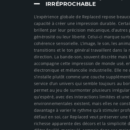
IRRÉPROCHABLE
L’expérience globale de Replaced repose beauc
capacité à créer une impression durable. Certa
brillent par leur précision mécanique, d’autres 
générosité ou leur liberté. Celui-ci marque surt
cohérence sensorielle. L’image, le son, les anima
transitions et le ton général travaillent dans l
direction. La bande-son, souvent discrète mais 
accompagne cette impression de monde usé, en
électronique et mélancolie industrielle. Elle n
s’installe plutôt comme une couche supplémenta
service d’un univers qui semble toujours au bo
permet au jeu de surmonter plusieurs irrégulari
qu’espéré, avec des interactions limitées et un
environnementales existent, mais elles ne consti
davantage à varier le rythme qu’à stimuler prof
défaut en soi, car Replaced veut préserver une f
richesse apparente des décors et la simplicité 