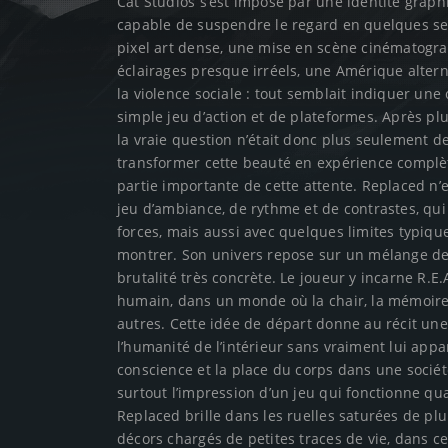
Cat Studios s’est imposé par une identité grap
capable de suspendre le regard en quelques s
pixel art dense, une mise en scène cinématogr
éclairages presque irréels, une Amérique altern
la violence sociale : tout semblait indiquer u
simple jeu d’action et de plateformes. Après p
la vraie question n’était donc plus seulement de 
transformer cette beauté en expérience complè
partie importante de cette attente. Replaced n’e
jeu d’ambiance, de rythme et de contrastes, qui 
forces, mais aussi avec quelques limites typique
montrer. Son univers repose sur un mélange de 
brutalité très concrète. Le joueur y incarne R.E.
humain, dans un monde où la chair, la mémoire
autres. Cette idée de départ donne au récit une
l’humanité de l’intérieur sans vraiment lui appa
conscience et la place du corps dans une sociét
surtout l’impression d’un jeu qui fonctionne qua
Replaced brille dans les ruelles saturées de plu
décors chargés de petites traces de vie, dans ce