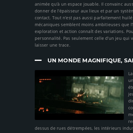
animée qu’à un espace jouable. Il convainc aus
donner de l’épaisseur aux lieux et par un systè
contact. Tout n’est pas aussi parfaitement hui
mécaniques semblent moins ambitieuses que l’hab
exploration et action connaît des variations. P
personnalité. Pas seulement celle d’un jeu qui 
laisser une trace.
UN MONDE MAGNIFIQUE, SAL
La
un
ét
je
di
co
mo
re
dessus de rues détrempées, les intérieurs indust