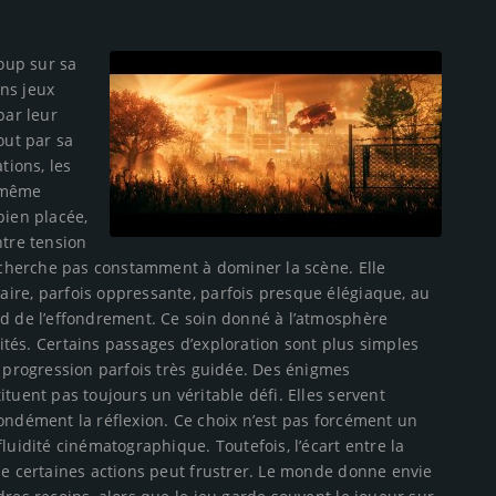
oup sur sa
ins jeux
par leur
out par sa
tions, les
a même
bien placée,
tre tension
e cherche pas constamment à dominer la scène. Elle
ire, parfois oppressante, parfois presque élégiaque, au
rd de l’effondrement. Ce soin donné à l’atmosphère
tés. Certains passages d’exploration sont plus simples
e progression parfois très guidée. Des énigmes
tuent pas toujours un véritable défi. Elles servent
ondément la réflexion. Ce choix n’est pas forcément un
luidité cinématographique. Toutefois, l’écart entre la
de certaines actions peut frustrer. Le monde donne envie