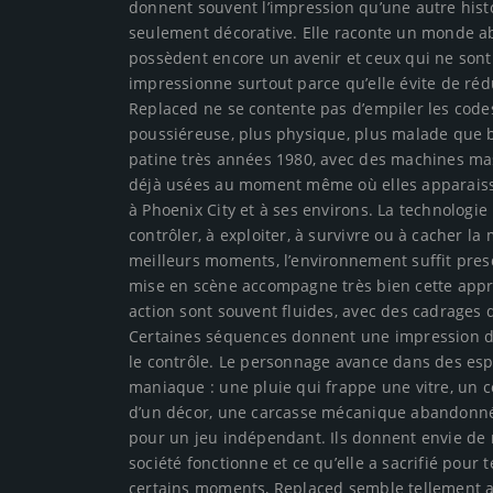
donnent souvent l’impression qu’une autre histo
seulement décorative. Elle raconte un monde ab
possèdent encore un avenir et ceux qui ne sont 
impressionne surtout parce qu’elle évite de ré
Replaced ne se contente pas d’empiler les code
poussiéreuse, plus physique, plus malade que b
patine très années 1980, avec des machines mas
déjà usées au moment même où elles apparaiss
à Phoenix City et à ses environs. La technologie 
contrôler, à exploiter, à survivre ou à cacher l
meilleurs moments, l’environnement suffit pre
mise en scène accompagne très bien cette approc
action sont souvent fluides, avec des cadrages 
Certaines séquences donnent une impression de
le contrôle. Le personnage avance dans des es
maniaque : une pluie qui frappe une vitre, un co
d’un décor, une carcasse mécanique abandonnée 
pour un jeu indépendant. Ils donnent envie de
société fonctionne et ce qu’elle a sacrifié pour 
certains moments, Replaced semble tellement att