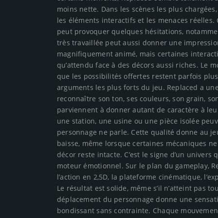
moins nette. Dans les scènes les plus chargées, l’
les éléments interactifs et les menaces réelles. 
peut provoquer quelques hésitations, notamment
très travaillée peut aussi donner une impression
magnifiquement animé, mais certaines interact
qu’attendu face à des décors aussi riches. Le 
que les possibilités offertes restent parfois p
arguments les plus forts du jeu. Replaced a une
reconnaître son ton, ses couleurs, son grain, son
parviennent à donner autant de caractère à leurs 
une station, une usine ou une pièce isolée pe
personnage ne parle. Cette qualité donne au j
baisse, même lorsque certaines mécaniques ne s
décor reste intacte. C’est le signe d’un univers
moteur émotionnel. Sur le plan du gameplay, Re
l’action en 2,5D, la plateforme cinématique, l’e
Le résultat est solide, même s’il n’atteint pas t
déplacement du personnage donne une sensation
bondissant sans contrainte. Chaque mouvement