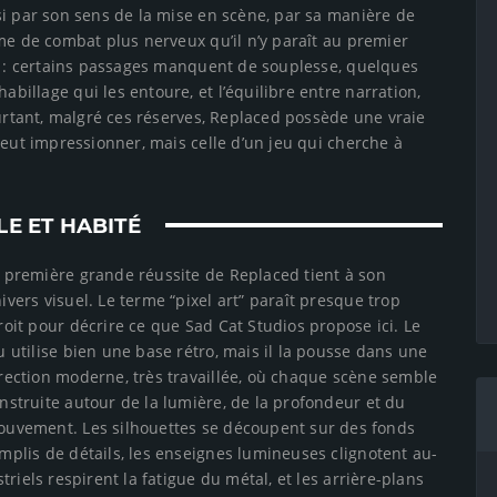
si par son sens de la mise en scène, par sa manière de
me de combat plus nerveux qu’il n’y paraît au premier
lé : certains passages manquent de souplesse, quelques
illage qui les entoure, et l’équilibre entre narration,
ourtant, malgré ces réserves, Replaced possède une vraie
veut impressionner, mais celle d’un jeu qui cherche à
E ET HABITÉ
 première grande réussite de Replaced tient à son
ivers visuel. Le terme “pixel art” paraît presque trop
roit pour décrire ce que Sad Cat Studios propose ici. Le
u utilise bien une base rétro, mais il la pousse dans une
rection moderne, très travaillée, où chaque scène semble
nstruite autour de la lumière, de la profondeur et du
uvement. Les silhouettes se découpent sur des fonds
mplis de détails, les enseignes lumineuses clignotent au-
riels respirent la fatigue du métal, et les arrière-plans