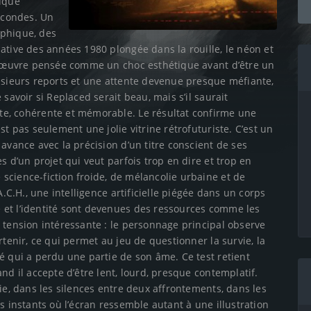
hique
econdes. Un
aphique, des
ative des années 1980 plongée dans la rouille, le néon et
ne œuvre pensée comme un choc esthétique avant d’être un
lusieurs reports et une attente devenue presque méfiante,
savoir si Replaced serait beau, mais s’il saurait
te, cohérente et mémorable. Le résultat confirme une
st pas seulement une jolie vitrine rétrofuturiste. C’est un
avance avec la précision d’un titre conscient de ses
s d’un projet qui veut parfois trop en dire et trop en
science-fiction froide, de mélancolie urbaine et de
A.C.H., une intelligence artificielle piégée dans un corps
 et l’identité sont devenues des ressources comme les
 tension intéressante : le personnage principal observe
rtenir, ce qui permet au jeu de questionner la survie, la
é qui a perdu une partie de son âme. Ce test retient
nd il accepte d’être lent, lourd, presque contemplatif.
ie, dans les silences entre deux affrontements, dans les
s instants où l’écran ressemble autant à une illustration