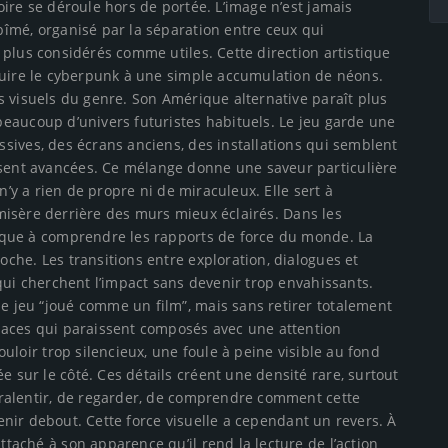
ire se déroule hors de portée. L’image n’est jamais
îmé, organisé par la séparation entre ceux qui
plus considérés comme utiles. Cette direction artistique
duire le cyberpunk à une simple accumulation de néons.
s visuels du genre. Son Amérique alternative paraît plus
eaucoup d’univers futuristes habituels. Le jeu garde une
sives, des écrans anciens, des installations qui semblent
ent avancées. Ce mélange donne une saveur particulière
n’y a rien de propre ni de miraculeux. Elle sert à
a misère derrière des murs mieux éclairés. Dans les
sque à comprendre les rapports de force du monde. La
he. Les transitions entre exploration, dialogues et
qui cherchent l’impact sans devenir trop envahissants.
 jeu “joué comme un film”, mais sans retirer totalement
paces qui paraissent composés avec une attention
uloir trop silencieux, une foule à peine visible au fond
sur le côté. Ces détails créent une densité rare, surtout
 ralentir, de regarder, de comprendre comment cette
tenir debout. Cette force visuelle a cependant un revers. À
aché à son apparence qu’il rend la lecture de l’action