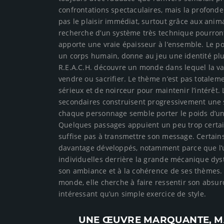
confrontations spectaculaires, mais la profond
pas le plaisir immédiat, surtout grâce aux animat
recherche d’un système très technique pourront 
apporte une vraie épaisseur à l’ensemble. Le poi
un corps humain, donne au jeu une identité plus
R.E.A.C.H. découvre un monde dans lequel la va
vendre ou sacrifier. Le thème n’est pas totalem
sérieux et de noirceur pour maintenir l’intérêt.
secondaires construisent progressivement une s
chaque personnage semble porter le poids d’un s
Quelques passages appuient un peu trop certain
suffise pas à transmettre son message. Certain
davantage développés, notamment parce que l’u
individuelles derrière la grande mécanique dyst
son ambiance et à la cohérence de ses thèmes. 
monde, elle cherche à faire ressentir son absurd
intéressant qu’un simple exercice de style.
UNE ŒUVRE MARQUANTE, MA