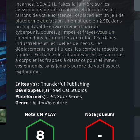
Incarnez R.E.A.C.H., faites la lumière sur les
agissements de vos créateurs et découvrez les
raisons de votre existence. Replaced est un jeu de
plateforme et d'action cinématique en 2.5D, dans
un impitoyable environnement narratif
cyberpunk. Courez, grimpez et frayez-vous un
chemin dans les quartiers en ruine, les friches
industrielles et les ruelles de néons. Les
déplacements sont fluides, les combats réactifs et
rapides. Enchaînez les attaques précises au corps
à corps et les frappes à distance pour éliminer
vos ennemis, sans jamais perdre de vue l'aspect
exploration.
Editeur(s)
: Thunderful Publishing
Développeur(s)
: Sad Cat Studios
Plateforme(s)
: PC, Xbox Series
Genre
: Action/Aventure
Note CN PLAY
Note Joueurs
8
-