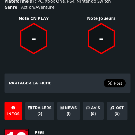
Plateforme(s)
: PC, Xbox One, PS4, Nintendo Switch
Genre
: Action/Aventure
Note CN PLAY
Note Joueurs
-
-
PARTAGER LA FICHE
TRAILERS
NEWS
AVIS
OST
INFOS
(2)
(1)
(0)
(0)
PEGI