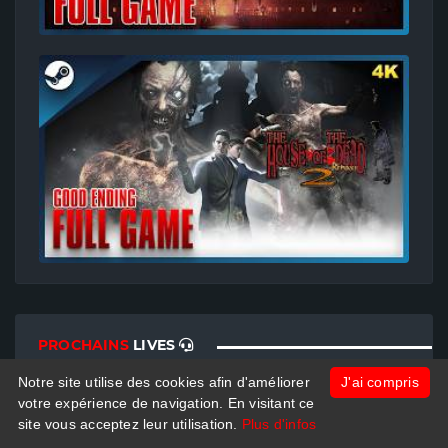
PROCHAINS
LIVES
Notre site utilise des cookies afin d'améliorer
J'ai compris
votre expérience de navigation. En visitant ce
Rien de prévu pour le moment...
site vous acceptez leur utilisation.
Plus d'infos