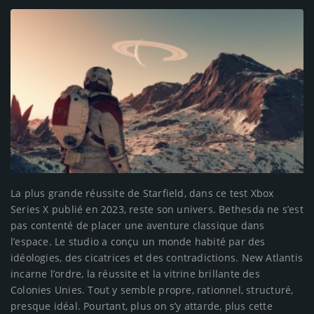
La plus grande réussite de Starfield, dans ce test Xbox Series X publié en 2023, reste son univers. Bethesda ne s’est pas contenté de placer une aventure classique dans l’espace. Le studio a conçu un monde habité par des idéologies, des cicatrices et des contradictions. New Atlantis incarne l’ordre, la réussite et la vitrine brillante des Colonies Unies. Tout y semble propre, rationnel, structuré, presque idéal. Pourtant, plus on s’y attarde, plus cette perfection montre ses limites. Derrière les grandes places, les bâtiments élégants et les discours institutionnels, des zones plus sombres apparaissent. Le jeu rappelle alors que les utopies ont souvent des sous-sols, des exclus et des secrets. Akila City fonctionne à l’inverse. La ville paraît moins avancée, moins prestigieuse, mais elle dégage immédiatement une personnalité forte. Ses rues poussiéreuses, son architecture de frontière et son héritage presque western racontent une autre manière d’habiter les étoiles. Ici, la liberté est une valeur fondatrice, mais elle s’accompagne de rudesse, de dangers et d’un attachement presque obstiné à l’indépendance. Bethesda réussit à donner à Akila une texture particulière. On y sent le poids des pionniers, des familles installées loin du confort des grandes capitales et d’un idéal qui refuse de se laisser avaler par les institutions. Neon, de son côté, est sans doute l’une des meilleures créations urbaines du jeu. Ville de néons, d’entreprises, de plaisir tarifé, de dépendances et de secrets commerciaux, elle concentre une grande partie de ce que Starfield fait de mieux. L’endroit semble construit pour vendre quelque chose à chaque coin de rue : une drogue, une information, un service, une illusion de liberté ou une promotion professionnelle. Neon donne au jeu une tonalité plus acide, plus nerveuse, presque cyberpunk par moments. Les missions qui s’y déroulent profitent de cette atmosphère. Elles parlent d’influence, de manipulation, d’espionnage industriel et d’ambition personnelle avec une efficacité remarquable. Ces trois villes suffisent déjà à montrer l’intelligence de la direction artistique. Starfield n’a pas besoin d’une avalanche de couleurs ou d’effets visuels pour imposer sa science-fiction. Son identité repose sur une cohérence matérielle très forte. Les combinaisons semblent pensées pour être portées. Les cockpits paraissent fonctionnels. Les sas, les stations, les armes, les laboratoires et les modules de vaisseau ont cette dimension industrielle qui rend l’univers crédible. Le jeu donne souvent la sensation d’un futur utilisé, vécu, parfois banal, et c’est justement ce qui le rend fascinant. L’espace n’est pas seulement un spectacle. C’est un lieu de travail, de commerce, de conflit et de survie. Les quêtes de factions renforcent encore cette densité. L’UC Vanguard se révèle particulièrement marquante, avec une montée en puissance qui transforme une simple inscription militaire en véritable plongée dans les zones troubles de l’histoire humaine. La Flotte Écarlate propose un arc plus ambigu, où loyauté, infiltration et opportunisme s’entremêlent. Ryujin Industries brille par son ambiance d’espionnage corporatiste, faite de bureaux, de secrets, de promotions douteuses et de manipulations discrètes. Ces lignes narratives montrent Bethesda dans ce qu’il sait faire de mieux : créer des organisations imparfaites, séduisantes, contestables, puis laisser le joueur décider jusqu’où il accepte de s’y compromettre. La quête principale, souvent plus contemplative, gagne elle aussi en puissance au fil du temps. Elle ne cherche pas toujours l’émotion frontale. Elle préfère installer un mystère, une obsession, puis une réflexion sur la découverte elle-même. Constellation n’est pas la faction la plus explosive du jeu, mais son idée de départ est superbe : un groupe d’explorateurs qui continue de croire à l’inconnu dans une galaxie déjà cartographiée, exploitée et politisée. Cette mélancolie de l’exploration donne au jeu une couleur particulière. Starfield ne raconte pas seulement une conquête de l’espace. Il raconte ce qui reste du rêve d’exploration lorsque l’humanité a déjà transformé les étoiles en routes commerciales, en zones militaires et en propriétés minières. Le résultat est un RPG d’une richesse impressionnante. Chaque grande ville, chaque faction et chaque détour donnent l’impression d’ajouter une couche au monde. On ne joue pas seulement pour avancer dans une histoire. On joue pour comprendre comment cet univers fonctionne. Pourquoi ces peuples se méfient les uns des autres. Comment les guerres passées ont façonné les mentalités. Pourquoi certaines entreprises semblent plus puissantes que des gouvernements. Pourquoi certains colons préfèrent la dureté d’une planète hostile au confort d’une capitale. Cette curiosité constante est l’un des plus grands moteurs de Starfield. Là où beaucoup de jeux à grande échelle finissent par diluer leur personnalité dans la quantité, Starfield parvient souvent à conserver une vraie cohérence. Tout n’est pas parfait, bien sûr. Certaines planètes manquent d’événements uniques, certains points d’intérêt se répètent, certains personnages secondaires auraient mérité plus de relief. Mais l’ensemble reste incroyablement généreux. Il suffit d’accepter de prendre son temps. Starfield n’est pas un feu d’artifice permanent. C’est une constellation de moments forts, parfois discrets, parfois spectaculaires, qui finissent par composer une aventure d’une ampleur rare. Ce qui rend Starfield aussi prenant, c’est sa capacité à transformer chaque joueur en capitaine de sa propre histoire. Le jeu ne se contente pas de proposer des missions. Il donne des outils, des systèmes et des possibilités qui permettent de construire une identité. Le personnage peut devenir pilote d’élite, diplomate, contrebandier, scientifique, soldat, explorateur, tireur spécialisé, ingénieur spatial ou simple opportuniste toujours à la recherche d’un contrat rentable. Cette souplesse donne beaucoup de saveur à la progression. Chaque compétence débloquée donne l’impression de renforcer une orientation précise, et même si certains paliers demandent un peu de patience, la construction du personnage reste extrêmement satisfaisante sur la durée. La personnalisation de vaisseau est l’un des sommets du jeu. Au départ, elle peut impressionner par ses contraintes. Il faut penser à la masse, aux moteurs, aux réacteurs, aux armes, à la soute, au bouclier, aux modules habitables et à l’équilibre général. Puis, progressivement, ce système devient presque un jeu dans le jeu. Construire un appareil compact et agressif, imaginer un cargo lourdement armé, transformer un vaisseau récupéré en forteresse volante ou simplement chercher la ligne parfaite devient une activité passionnante. Le vaisseau n’est pas qu’un moyen de transport. Il devient un foyer, une signature, un compagnon silencieux. Peu de jeux donnent autant de plaisir à façonner son propre outil d’aventure. Cette relation au vaisseau donne aussi une dimension très personnelle aux voyages. Même lorsque les déplacements passent par des menus ou des transitions, le fait de retrouver son propre appareil, son cockpit, son équipage et ses modules crée une continuité émotionnelle. L’espace de Starfield n’est pas toujours fluide dans sa mise en scène, mais il reste habité par cette idée forte : le joueur ne traverse pas seulement des systèmes, il les traverse avec un vaisseau qui lui appartient. Cette nuance compte beaucoup. Elle transforme chaque retour à bord en pause familière, chaque amélioration en petit événement et chaque combat spatial en validation concrète des choix effectués dans l’atelier. Les combats au sol ont également beaucoup gagné en efficacité par rapport aux anciens standards du studio. Les armes ont du répondant, les déplacements en gravité réduite apportent une vraie personnalité à certains affrontements, et le jetpack dynamise les échanges dès qu’il est correctement amélioré. Starfield n’essaie pas de rivaliser avec les meilleurs FPS compétitifs, mais il offre des fusillades solides, lisibles et souvent plaisantes. L’alternance entre exploration, loot, amélioration d’équipement et combats crée une boucle très efficace. On entre dans une base pour une mission, on en ressort avec une nouvelle arme, une combinaison intéressante, quelques crédits, un journal audio et parfois une histoire inattendue. Les combats spatiaux, eux, prennent de l’ampleur à mesure que le vaisseau progresse. Les premiers affrontements peuvent sembler modestes, mais le système révèle son intérêt avec un appareil mieux équipé. Répartir l’énergie entre moteurs, boucliers et armements donne un rythme tactique simple mais agréable. Viser les moteurs d’un ennemi, désactiver son vaisseau, l’aborder puis nettoyer les couloirs à l’arme levée fait partie des grands plaisirs de Starfield. Ces séquences mélangent parfaitement les deux facettes du jeu : l’espace et le RPG d’exploration. Elles donnent parfois un aperçu de ce que pourrait être un Starfield encore plus libre, encore plus continu, mais elles sont déjà suffisamment fortes pour marquer durablement. L’exploration planétaire, souvent discutée, mérite un regard plus nuancé et plus favorable que certaines critiques rapides. Oui, des structures se répètent. Oui, toutes les planètes ne réservent pas un événement mémorable. Mais Starfield comprend quelque chose d’essentiel : l’espace doit aussi être silencieux. Toutes les lunes ne doivent pas contenir une ville, un boss ou un retournement de situation. Certaines valent pour leur lumière, leur ciel, leur isolement, leur ambiance sonore, leur sensation de solitude. Marcher sur une planète glacée, voir une géante suspendue dans le ciel, entendre uniquement le souffle de la combinaison et repérer au loin une structure inconnue suffit parfois à créer un vrai moment de science-fiction. Cette capacité à faire exister le vide est l’une des qualités les plus sous-estimées du jeu. Starfield n’a