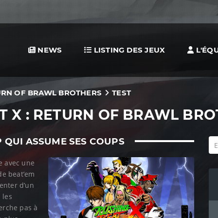
NEWS
LISTING DES JEUX
L'ÉQU
ETURN OF BRAWL BROTHERS
TEST
T X : RETURN OF BRAWL BR
P QUI ASSUME SES COUPS
ve avec une
 de beat’em
enter d’un
 les
herche pas à