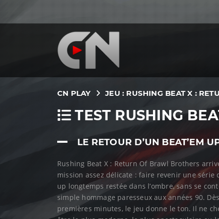
CN PLAY
JEU : RUSHING BEAT X : R
TEST RUSHING BEA
LE RETOUR D’UN BEAT’EM U
Rushing Beat X : Return Of Brawl Brothers arri
mission assez délicate : faire revenir une série
up longtemps restée dans l’ombre, sans se cont
simple hommage paresseux aux années 90. Dès
premières minutes, le jeu donne le ton. Il ne c