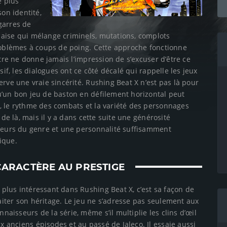
e plus
son identité,
garres de
aise qui mélange criminels, mutations, complots
problèmes à coups de poing. Cette approche fonctionne
itre ne donne jamais l’impression de s’excuser d’être ce
sif, les dialogues ont ce côté décalé qui rappelle les jeux
rve une vraie sincérité. Rushing Beat X n’est pas là pour
u’un bon jeu de baston en défilement horizontal peut
, le rythme des combats et la variété des personnages
 de là, mais il y a dans cette suite une générosité
ateurs du genre et une personnalité suffisamment
ique.
 CARACTÈRE AU PRESTIGE
 plus intéressant dans Rushing Beat X, c’est sa façon de
aiter son héritage. Le jeu ne s’adresse pas seulement aux
nnaisseurs de la série, même s’il multiplie les clins d’œil
x anciens épisodes et au passé de Jaleco. Il essaie aussi