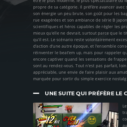
être le plus moderne, le plus spectaculaire ou l
propre de sa catégorie. Il préfère avancer avec 
son énergie un peu brute, son goût pour les ba
rue exagérées et son ambiance de série B japon
scientifiques et héros capables de régler les 
mieux qu’elle ne devrait, surtout parce que le t
qu’il est. Le scénario reste volontairement exces
d’action d’une autre époque, et l’ensemble conse
réinventer le beat’em up, mais pour rappeler q
encore captiver quand les sensations de frappe
sont au rendez-vous. Tout n’est pas parfait, loin
appréciable, une envie de faire plaisir aux am
marquée pour sortir du simple exercice nostalg
UNE SUITE QUI PRÉFÈRE LE
Le
tr
co
au