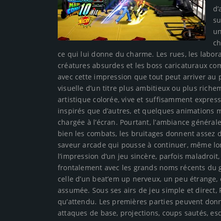
d’
su
un
ch
ce qui lui donne du charme. Les rues, les labora
créatures absurdes et les boss caricaturaux co
avec cette impression que tout peut arriver au 
visuelle d’un titre plus ambitieux ou plus rich
artistique colorée, vive et suffisamment expres
inspirés que d’autres, et quelques animations m
chargée à l’écran. Pourtant, l’ambiance généra
bien les combats, les bruitages donnent assez d
saveur arcade qui pousse à continuer, même lor
l’impression d’un jeu sincère, parfois maladroit,
frontalement avec les grands noms récents du ge
celle d’un beat’em up nerveux, un peu étrange, 
assumée. Sous ses airs de jeu simple et direct
qu’attendu. Les premières parties peuvent donn
attaques de base, projections, coups sautés, e