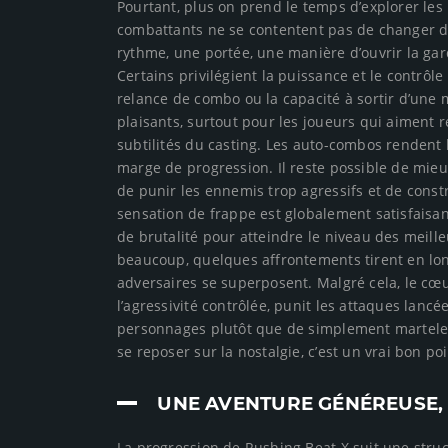
Pourtant, plus on prend le temps d’explorer les 
combattants ne se contentent pas de changer de
rythme, une portée, une manière d’ouvrir la ga
Certains privilégient la puissance et le contrôl
relance de combo ou la capacité à sortir d’une m
plaisants, surtout pour les joueurs qui aiment 
subtilités du casting. Les auto-combos rendent l
marge de progression. Il reste possible de mieux
de punir les ennemis trop agressifs et de const
sensation de frappe est globalement satisfaisa
de brutalité pour atteindre le niveau des meil
beaucoup, quelques affrontements tirent en longu
adversaires se superposent. Malgré cela, le cœ
l’agressivité contrôlée, punit les attaques lancé
personnages plutôt que de simplement marteler
se reposer sur la nostalgie, c’est un vrai bon poi
UNE AVENTURE GÉNÉREUSE, 
La progression de Rushing Beat X suit une stru