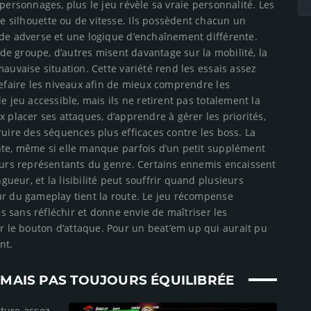
personnages, plus le jeu révèle sa vraie personnalité. Les
 silhouette ou de vitesse. Ils possèdent chacun un
rde adverse et une logique d’enchaînement différente.
e de groupe, d’autres misent davantage sur la mobilité, la
auvaise situation. Cette variété rend les essais assez
refaire les niveaux afin de mieux comprendre les
e jeu accessible, mais ils ne retirent pas totalement la
 placer ses attaques, d’apprendre à gérer les priorités,
ruire des séquences plus efficaces contre les boss. La
nte, même si elle manque parfois d’un petit supplément
leurs représentants du genre. Certains ennemis encaissent
eur, et la lisibilité peut souffrir quand plusieurs
ur du gameplay tient la route. Le jeu récompense
es sans réfléchir et donne envie de maîtriser les
 le bouton d’attaque. Pour un beat’em up qui aurait pu
nt.
MAIS PAS TOUJOURS ÉQUILIBRÉE
cture assez