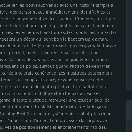
accueillir les nouveaux venus avec une histoire simple à
ivre, des personnages immédiatement identifiables et
e mise en scène qui va droit au but. L’univers a quelque
ose de bancal, presque improbable, mais c’est justement
toires, les ennemis transformés, les robots, les punks, les
mposent un décor qui sent bon le beat’em up d’antan,
prochain écran. Le jeu ne possède pas toujours la finesse
ement produit, mais il compense par une direction
sive. Certains décors paraissent un peu vides ou moins
anquent de poids, surtout quand l’action devient très
le garde une vraie cohérence. Les musiques soutiennent
’impact aux coups et la progression conserve cette
sque la formule devient répétitive. Le résultat donne
 mais rarement froid. Il ne cherche pas à rivaliser
nre. Il tente plutôt de retrouver une couleur oubliée,
construit autour du plaisir immédiat et de la bagarre
, Rushing Beat X cache un système de combat plus riche
er l’impression d’un beat’em up assez classique, avec
squives de positionnement et enchaînements rapides.