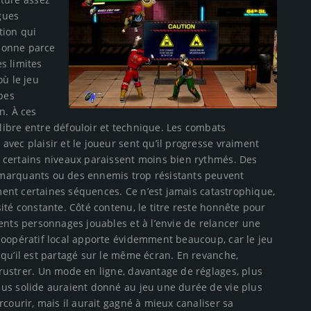
agues
tion qui
tionne parce
es limites
où le jeu
ypes
n. À ces
ibre entre défouloir et technique. Les combats
vec plaisir et le joueur sent qu’il progresse vraiment
 certains niveaux paraissent moins bien rythmés. Des
marquants ou des ennemis trop résistants peuvent
ement certaines séquences. Ce n’est jamais catastrophique,
ité constante. Côté contenu, le titre reste honnête pour
ents personnages jouables et à l’envie de relancer une
coopératif local apporte évidemment beaucoup, car le jeu
qu’il est partagé sur le même écran. En revanche,
rustrer. Un mode en ligne, davantage de réglages, plus
us solide auraient donné au jeu une durée de vie plus
courir, mais il aurait gagné à mieux canaliser sa