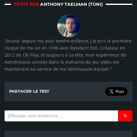
TESTÉ PAR
ANTHONY TAELMAN (TÙNI)
"Joueur depuis ma plus tendre enfance, j'ai pris la première
claque de ma vie en 1996 avec Resident Evil. Créateur en
2012 de CN Play, et toujours à sa tête, mon expérience de
nombreuses années dans le domaine du jeu vidéo est
maintenant au service de ma talentueuse équipe."
PARTAGER LE TEST