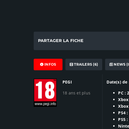
PARTAGER LA FICHE
INFOS
TRAILERS (6)
NEWS (
PEGI
Date(s) de 
18 ans et plus
PC : 
Xbox
Xbox 
PS4 :
PS5 :
Ninte