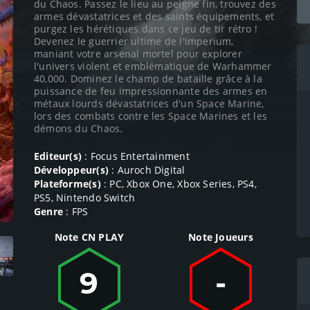
du Chaos. Passez le lieu au peigne fin, trouvez des
armes dévastatrices et des saints équipements, et
purgez les hérétiques dans ce jeu de tir rétro !
Devenez le guerrier ultime de l'Imperium,
maniant votre arsenal mortel pour explorer
l'univers violent et emblématique de Warhammer
40,000. Dominez le champ de bataille grâce à la
puissance de feu impressionnante des armes en
métaux lourds dévastatrices d'un Space Marine,
lors des combats contre les Space Marines et les
démons du Chaos.
Editeur(s)
: Focus Entertainment
Développeur(s)
: Auroch Digital
Plateforme(s)
: PC, Xbox One, Xbox Series, PS4,
PS5, Nintendo Switch
Genre
: FPS
Note CN PLAY
Note Joueurs
9
-