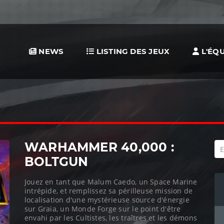
NEWS
LISTING DES JEUX
L'ÉQU
WARHAMMER 40,000 :
BOLTGUN
Jouez en tant que Malum Caedo, un Space Marine
intrépide, et remplissez sa périlleuse mission de
localisation d'une mystérieuse source d'énergie
sur Graia, un Monde Forge sur le point d'être
envahi par les Cultistes, les traîtres et les démons