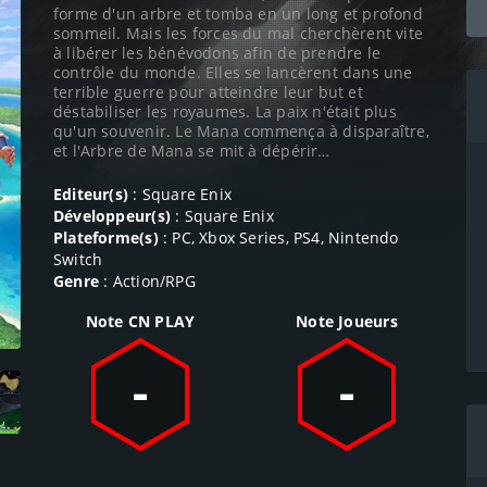
forme d'un arbre et tomba en un long et profond
sommeil. Mais les forces du mal cherchèrent vite
à libérer les bénévodons afin de prendre le
contrôle du monde. Elles se lancèrent dans une
terrible guerre pour atteindre leur but et
déstabiliser les royaumes. La paix n'était plus
qu'un souvenir. Le Mana commença à disparaître,
et l'Arbre de Mana se mit à dépérir…
Editeur(s)
: Square Enix
Développeur(s)
: Square Enix
Plateforme(s)
: PC, Xbox Series, PS4, Nintendo
Switch
Genre
: Action/RPG
Note CN PLAY
Note Joueurs
-
-