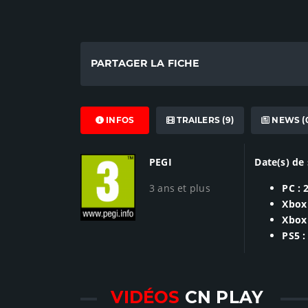
PARTAGER LA FICHE
INFOS
TRAILERS (9)
NEWS (
PEGI
Date(s) de 
3 ans et plus
PC : 
Xbox
Xbox 
PS5 :
VIDÉOS
CN PLAY