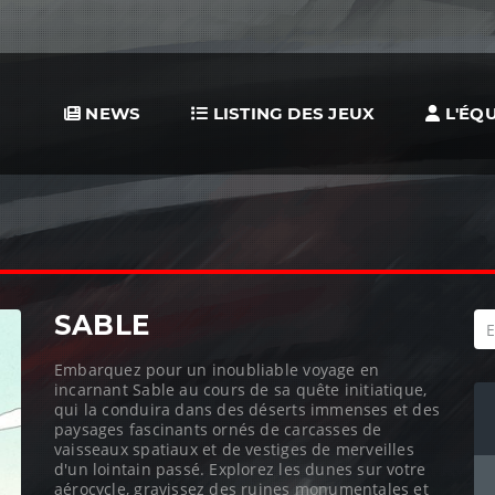
NEWS
LISTING DES JEUX
L'ÉQU
SABLE
Embarquez pour un inoubliable voyage en
incarnant Sable au cours de sa quête initiatique,
qui la conduira dans des déserts immenses et des
paysages fascinants ornés de carcasses de
vaisseaux spatiaux et de vestiges de merveilles
d'un lointain passé. Explorez les dunes sur votre
aérocycle, gravissez des ruines monumentales et