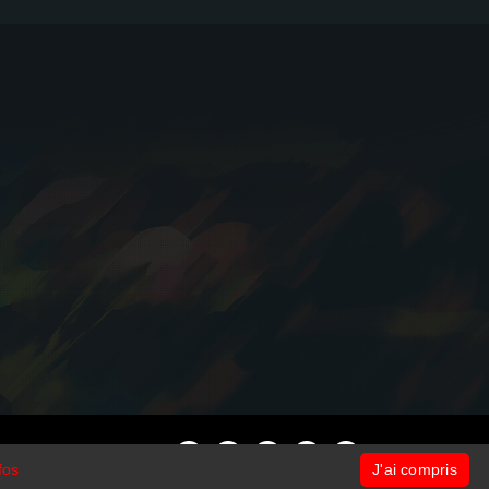
fos
J'ai compris