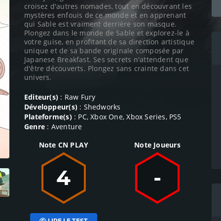
croisez d'autres nomades, tout en découvrant les
mystères enfouis de ce monde et en apprenant
qui Sable est vraiment derrière son masque.
Plongez dans le monde de Sable et explorez-le à
votre guise, en profitant de sa direction artistique
unique et de sa bande originale composée par
Japanese Breakfast. Ses secrets n'attendent que
d'être découverts. Plongez sans crainte dans cet
univers.
Editeur(s)
: Raw Fury
Développeur(s)
: Shedworks
Plateforme(s)
: PC, Xbox One, Xbox Series, PS5
Genre
: Aventure
Note CN PLAY
Note Joueurs
4
-
LIRE LE TEST