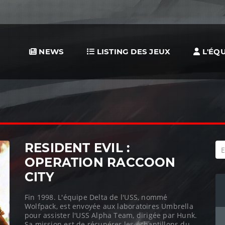
NEWS
LISTING DES JEUX
L'ÉQU
RESIDENT EVIL :
OPERATION RACCOON
CITY
Fin 1998. L'équipe Delta de l'USS, nommé
Wolfpack, est envoyée aux laboratoires Umbrella
pour assister l'USS Alpha Team, dirigée par Hunk.
Sa mission est de récupérer les échantillons du