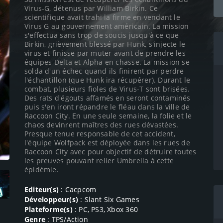
Virus-G, détenus par William Birkin. Ce
scientifique avait trahi la firme en vendant le
Virus G au gouvernement américain. La mission
s'effectua sans trop de soucis jusqu'à ce que
Birkin, grièvement blessé par Hunk, s'injecte le
virus et finisse par muter avant de prendre les
équipes Delta et Alpha en chasse. La mission se
solda d'un échec quand ils finirent par perdre
l'échantillon (que Hunk ira récupérer). Durant le
combat, plusieurs fioles de Virus-T sont brisées.
Des rats d'égouts affamés en seront contaminés
puis s'en iront répandre le fléau dans la ville de
Raccoon City. En une seule semaine, la folie et le
chaos devinrent maîtres des rues dévastées.
Presque tenue responsable de cet accident,
l'équipe Wolfpack est déployée dans les rues de
Raccoon City avec pour objectif de détruire toutes
les preuves pouvant relier Umbrella à cette
épidémie.
Editeur(s)
: Cacpcom
Développeur(s)
: Slant Six Games
Plateforme(s)
: PC, PS3, Xbox 360
Genre
: TPS/Action