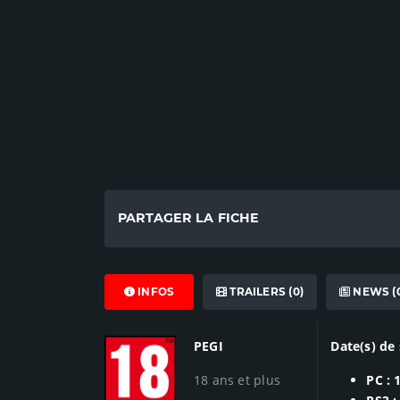
PARTAGER LA FICHE
INFOS
TRAILERS (0)
NEWS (
PEGI
Date(s) de 
18 ans et plus
PC : 