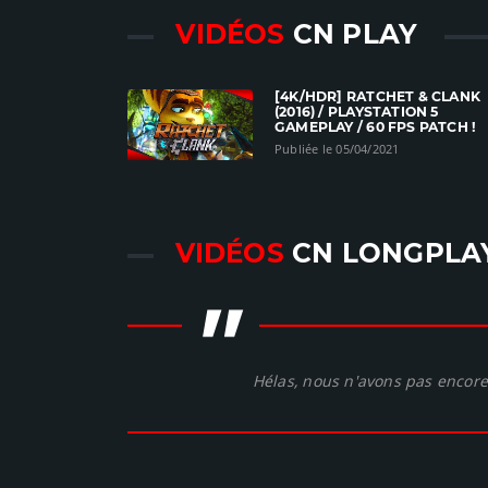
VIDÉOS
CN PLAY
[4K/HDR] RATCHET & CLANK
(2016) / PLAYSTATION 5
GAMEPLAY / 60 FPS PATCH !
Publiée le 05/04/2021
VIDÉOS
CN LONGPLA
"
Hélas, nous n'avons pas encore 