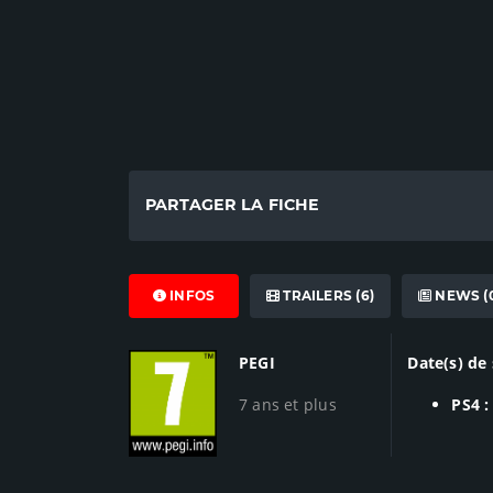
PARTAGER LA FICHE
INFOS
TRAILERS (6)
NEWS (
PEGI
Date(s) de 
7 ans et plus
PS4 :