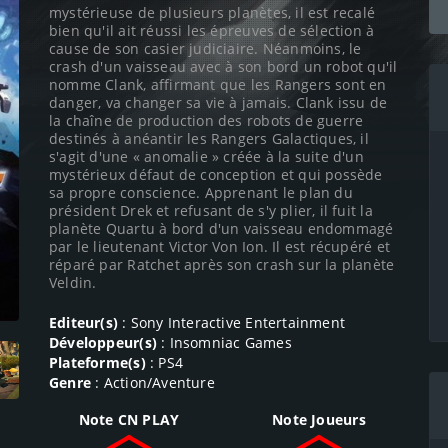
mystérieuse de plusieurs planètes, il est recalé
bien qu'il ait réussi les épreuves de sélection à
cause de son casier judiciaire. Néanmoins, le
crash d'un vaisseau avec à son bord un robot qu'il
nomme Clank, affirmant que les Rangers sont en
danger, va changer sa vie à jamais. Clank issu de
la chaîne de production des robots de guerre
destinés à anéantir les Rangers Galactiques, il
s'agit d'une « anomalie » créée à la suite d'un
mystérieux défaut de conception et qui possède
sa propre conscience. Apprenant le plan du
président Drek et refusant de s'y plier, il fuit la
planète Quartu à bord d'un vaisseau endommagé
par le lieutenant Victor Von Ion. Il est récupéré et
réparé par Ratchet après son crash sur la planète
Veldin.
Editeur(s)
: Sony Interactive Entertainment
Développeur(s)
: Insomniac Games
Plateforme(s)
: PS4
Genre
: Action/Aventure
Note CN PLAY
Note Joueurs