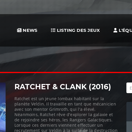
NEWS
LISTING DES JEUX
L'ÉQU
RATCHET & CLANK (2016)
Ratchet est un jeune lombax habitant sur la
planète Veldin. Il travaille en tant que mécanicien
avec son mentor Grimroth, qui l'a élevé.
Néanmoins, Ratchet rêve d'explorer la galaxie et
de rejoindre ses héros, les Rangers Galactiques.
Lorsque ces derniers viennent effectuer un
recrutement sur Veldin à la suite de la destruction