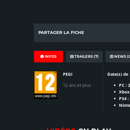
PARTAGER LA FICHE
INFOS
TRAILERS (7)
NEWS (0
PEGI
Date(s) de 
12 ans et plus
PC : 
Xbox
PS4 :
Ninte