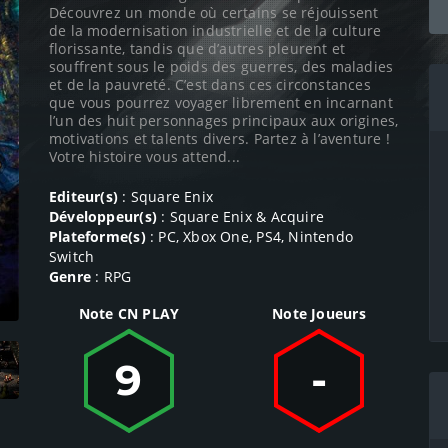
Découvrez un monde où certains se réjouissent
de la modernisation industrielle et de la culture
florissante, tandis que d’autres pleurent et
souffrent sous le poids des guerres, des maladies
et de la pauvreté. C’est dans ces circonstances
que vous pourrez voyager librement en incarnant
l’un des huit personnages principaux aux origines,
motivations et talents divers. Partez à l’aventure !
Votre histoire vous attend...
Editeur(s)
: Square Enix
Développeur(s)
: Square Enix & Acquire
Plateforme(s)
: PC, Xbox One, PS4, Nintendo
Switch
Genre
: RPG
Note CN PLAY
Note Joueurs
9
-