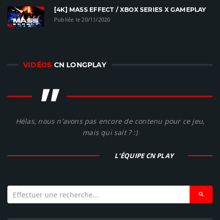
[4K] MASS EFFECT / XBOX SERIES X GAMEPLAY
Publiée le 20/11/2020
VIDÉOS
CN LONGPLAY
"
Hélas, nous n'avons pas encore de contenu pour ce jeu,
mais qui sait ? :)
L'ÉQUIPE CN PLAY