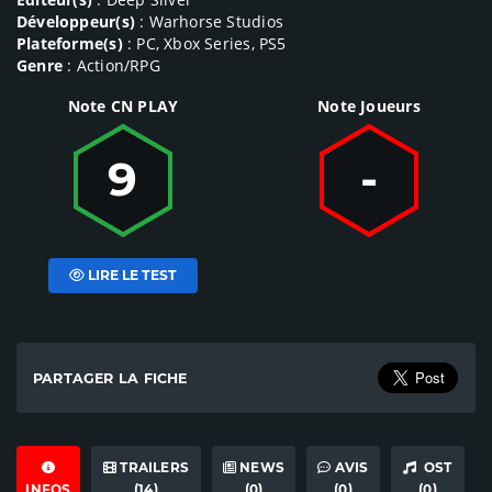
Développeur(s)
: Warhorse Studios
Plateforme(s)
: PC, Xbox Series, PS5
Genre
: Action/RPG
Note CN PLAY
Note Joueurs
9
-
LIRE LE TEST
PARTAGER LA FICHE
TRAILERS
NEWS
AVIS
OST
INFOS
(14)
(0)
(0)
(0)