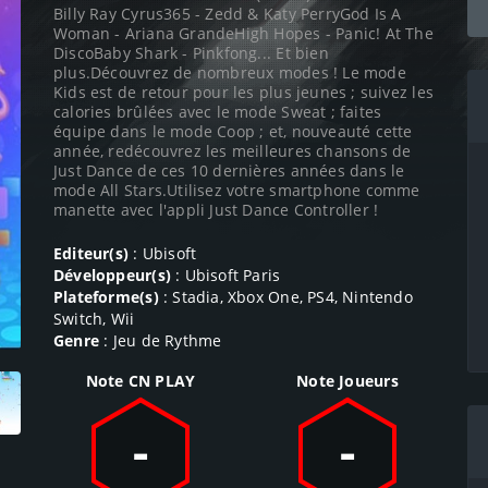
Billy Ray Cyrus365 - Zedd & Katy PerryGod Is A
Woman - Ariana GrandeHigh Hopes - Panic! At The
DiscoBaby Shark - Pinkfong... Et bien
plus.Découvrez de nombreux modes ! Le mode
Kids est de retour pour les plus jeunes ; suivez les
calories brûlées avec le mode Sweat ; faites
équipe dans le mode Coop ; et, nouveauté cette
année, redécouvrez les meilleures chansons de
Just Dance de ces 10 dernières années dans le
mode All Stars.Utilisez votre smartphone comme
manette avec l'appli Just Dance Controller !
Editeur(s)
: Ubisoft
Développeur(s)
: Ubisoft Paris
Plateforme(s)
: Stadia, Xbox One, PS4, Nintendo
Switch, Wii
Genre
: Jeu de Rythme
Note CN PLAY
Note Joueurs
-
-