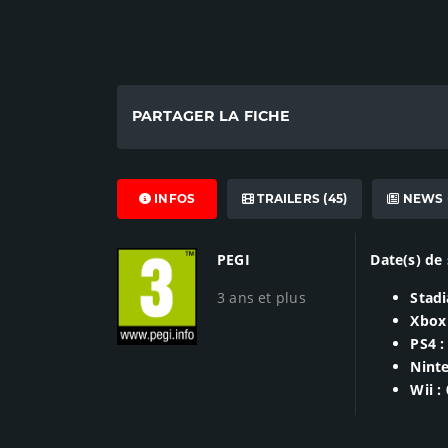
PARTAGER LA FICHE
INFOS
TRAILERS (45)
NEWS (
PEGI
Date(s) de 
3 ans et plus
Stadi
Xbox
PS4 :
Ninte
Wii :