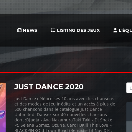
NEWS
LISTING DES JEUX
L'ÉQU
JUST DANCE 2020
Just Dance célèbre ses 10 ans avec des chansons
et des modes de jeu inédits et un accès à plus de
500 chansons dans le catalogue Just Dance
Unlimited. Dansez sur 40 nouvelles chansons
dont :Djadja - Aya NakamuraTaki Taki - DJ Snake
Ft. Selena Gomez, Ozuna, Cardi BKill This Love –
BLACKPINKOld Town Road (Remix) – Lil Nas X Ft.