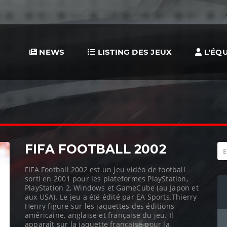
NEWS
LISTING DES JEUX
L'ÉQU
FIFA FOOTBALL 2002
FIFA Football 2002 est un jeu vidéo de football
sorti en 2001 pour les plateformes PlayStation,
PlayStation 2, Windows et GameCube (au Japon et
aux USA). Le jeu a été édité par EA Sports.Thierry
Henry figure sur les jaquettes des éditions
américaine, anglaise et française du jeu. Il
apparaît sur la jaquette française pour la