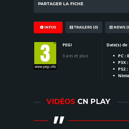
PARTAGER LA FICHE
INFOS
TRAILERS (0)
NEWS (
PEGI
Date(s) de 
3 ans et plus
PC : 
PSX :
PS2 :
Nint
VIDÉOS
CN PLAY
"