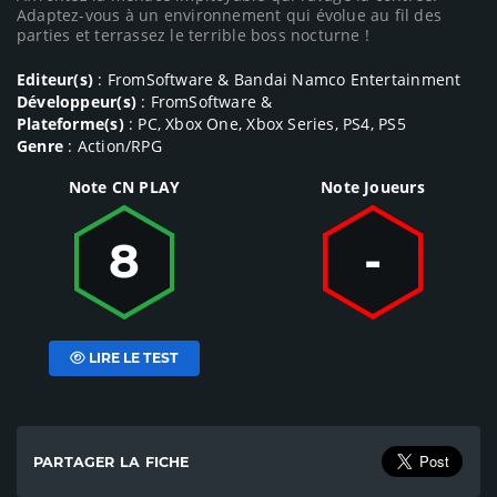
Adaptez-vous à un environnement qui évolue au fil des
parties et terrassez le terrible boss nocturne !
Editeur(s)
: FromSoftware & Bandai Namco Entertainment
Développeur(s)
: FromSoftware &
Plateforme(s)
: PC, Xbox One, Xbox Series, PS4, PS5
Genre
: Action/RPG
Note CN PLAY
Note Joueurs
8
-
LIRE LE TEST
PARTAGER LA FICHE