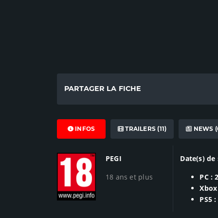
PARTAGER LA FICHE
INFOS
TRAILERS (11)
NEWS (
PEGI
Date(s) de 
18 ans et plus
PC : 
Xbox 
PS5 :