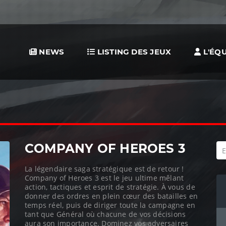
NEWS
LISTING DES JEUX
L'ÉQU
COMPANY OF HEROES 3
La légendaire saga stratégique est de retour !
Company of Heroes 3 est le jeu ultime mêlant
action, tactiques et esprit de stratégie. À vous de
donner des ordres en plein cœur des batailles en
temps réel, puis de diriger toute la campagne en
tant que Général où chacune de vos décisions
aura son importance. Dominez vos adversaires