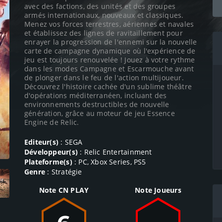
avec des factions, des unités et des groupes
armés internationaux, nouveaux et classiques.
Menez vos forces terrestres, aériennes et navales
et établissez des lignes de ravitaillement pour
enrayer la progression de l'ennemi sur la nouvelle
carte de campagne dynamique où l'expérience de
jeu est toujours renouvelée ! Jouez à votre rythme
dans les modes Campagne et Escarmouche avant
de plonger dans le feu de l'action multijoueur.
Découvrez l'histoire cachée d'un sublime théâtre
d'opérations méditerranéen, incluant des
environnements destructibles de nouvelle
génération, grâce au moteur de jeu Essence
Engine de Relic.
Editeur(s)
: SEGA
Développeur(s)
: Relic Entertainment
Plateforme(s)
: PC, Xbox Series, PS5
Genre
: Stratégie
Note CN PLAY
Note Joueurs