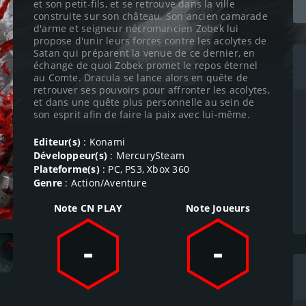
et son petit-fils, et se retrouve dans la ville
construite sur son château. Son ancien camarade
d'arme et seigneur nécromancien Zobek lui
propose d'unir leurs forces contre les acolytes de
Satan qui préparent la venue de ce dernier, en
échange de quoi Zobek promet le repos éternel
au Comte. Dracula se lance alors en quête de
retrouver ses pouvoirs pour affronter les acolytes,
et dans une quête plus personnelle au sein de
son esprit afin de faire la paix avec lui-même.
Editeur(s)
: Konami
Développeur(s)
: MercurySteam
Plateforme(s)
: PC, PS3, Xbox 360
Genre
: Action/Aventure
Note CN PLAY
Note Joueurs
-
-