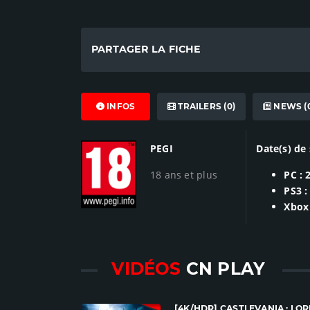
PARTAGER LA FICHE
INFOS
TRAILERS (0)
NEWS (
PEGI
Date(s) de 
18 ans et plus
PC : 
PS3 :
Xbox 
VIDÉOS
CN PLAY
[4K/HDR] CASTLEVANIA : LO