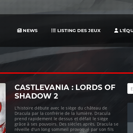
NEWS
LISTING DES JEUX
L'ÉQU
CASTLEVANIA : LORDS OF
SHADOW 2
L'histoire débute avec le siège du château de
Dracula par la confrérie de la lumière. Dracula
prend rapidement le dessus et défait le siège
grâce à ses pouvoirs. Des siècles après, Dracula se
réveille d'un long sommeil provoqué par son fils