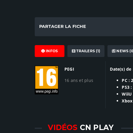
PARTAGER LA FICHE
INFOS
TRAILERS (1)
NEWS (0
PEGI
Date(s) de 
16 ans et plus
PC : 
PS3 :
WiiU 
Xbox 
VIDÉOS
CN PLAY