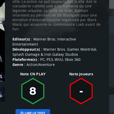
ville. La police ne sait toujours pas si elle doit le
considérer comme une aide humaine ou une
légende urbaine. La veille de Noël, Batman
intervient au pénitencier de Blackgate pour une
tentative d'évasion massive organisée par Black
Mask, qui assassine le commissaire Loeb avant de
fuir.
Editeur(s)
: Warner Bros. Interactive
Entertainment
Développeur(s)
: Warner Bros. Games Montréal,
Splash Damage & Iron Galaxy Studios
Plateforme(s)
: PC, PS3, WiiU, Xbox 360
Genre
: Action/Aventure
Note CN PLAY
Note Joueurs
8
-
LIRE LE TEST