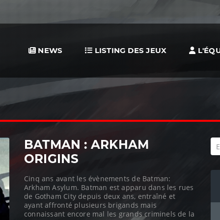
NEWS
LISTING DES JEUX
L'ÉQU
BATMAN : ARKHAM
ORIGINS
Cinq ans avant les évènements de Batman:
Arkham Asylum. Batman est apparu dans les rues
de Gotham City depuis deux ans, entraîné et
ayant affronté plusieurs brigands mais
connaissant encore mal les grands criminels de la