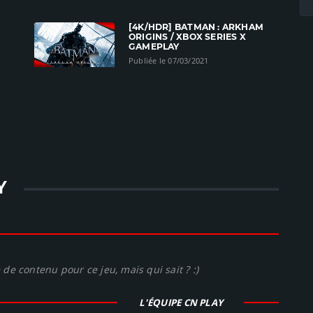
[4K/HDR] BATMAN : ARKHAM
ORIGINS / XBOX SERIES X
GAMEPLAY
Publiée le 07/03/2021
Y
de contenu pour ce jeu, mais qui sait ? :)
L'ÉQUIPE CN PLAY