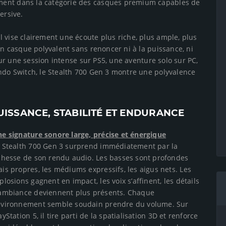
ment dans la catégorie des casques premium capables de
ersive.
 vise clairement une écoute plus riche, plus ample, plus
un casque polyvalent sans renoncer ni à la puissance, ni
pour une session intense sur PS5, une aventure solo sur PC,
endo Switch, le Stealth 700 Gen 3 montre une polyvalence
ISSANCE, STABILITÉ ET ENDURANCE
e signature sonore large, précise et énergique
 Stealth 700 Gen 3 surprend immédiatement par la
chesse de son rendu audio. Les basses sont profondes
is propres, les médiums expressifs, les aigus nets. Les
plosions gagnent en impact, les voix s’affinent, les détails
ambiance deviennent plus présents. Chaque
vironnement semble soudain prendre du volume. Sur
ayStation 5, il tire parti de la spatialisation 3D et renforce