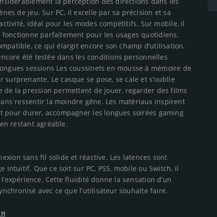
nsidérablement la perception des directions dans les
ènes de jeu. Sur PC, il excelle par sa précision et sa
activité, idéal pour les modes compétitifs. Sur mobile, il
 fonctionne parfaitement pour les usages quotidiens.
mpatible, ce qui élargit encore son champ d’utilisation.
 encore été testée dans les conditions personnelles
 longues sessions Les coussinets en mousse à mémoire de
 surprenante. Le casque se pose, se cale et s’oublie
 de la pression permettent de jouer, regarder des films
ans ressentir la moindre gêne. Les matériaux inspirent
it pour durer, accompagner les longues soirées gaming
en restant agréable.
xion sans fil solide et réactive. Les latences sont
 intuitif. Que ce soit sur PC, PS5, mobile ou Switch, il
l’expérience. Cette fluidité donne la sensation d’un
ynchronisé avec ce que l’utilisateur souhaite faire.
on