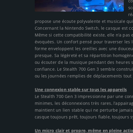
co
sc
ré
propose une écoute polyvalente et musicale qui
Concernant la Nintendo Switch, le casque est co
Même si cette compatibilité existe, elle n’a pas
évoquées. Un confort pensé pour traverser les
forme enveloppent les oreilles avec une douceur
presque. Sa légèreté et sa répartition homogène
ou écouter de la musique pendant des heures s
confiance. Le Stealth 700 Gen 3 semble constru
ou les journées remplies de déplacements tout 
Une connexion stable sur tous les appareils
Le Stealth 700 Gen 3 impressionne par une conne
minimes, les déconnexions très rares, l’appairage
maintient un lien stable qui ne perturbe jamais 
casque toujours prêt, toujours fiable, toujours s
Un micro clair et propre, même en pleine acti