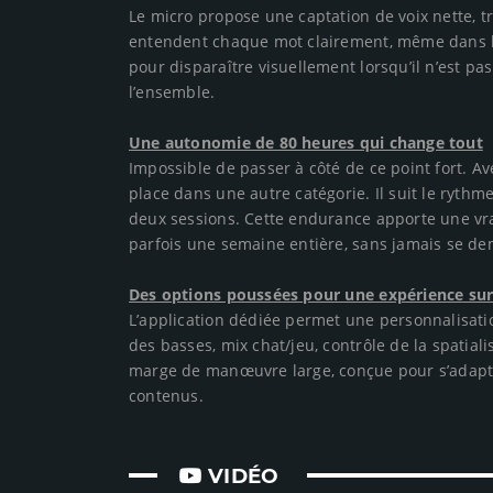
Le micro propose une captation de voix nette, tr
entendent chaque mot clairement, même dans le
pour disparaître visuellement lorsqu’il n’est pas 
l’ensemble.
Une autonomie de 80 heures qui change tout
Impossible de passer à côté de ce point fort. A
place dans une autre catégorie. Il suit le ryth
deux sessions. Cette endurance apporte une vraie 
parfois une semaine entière, sans jamais se dema
Des options poussées pour une expérience su
L’application dédiée permet une personnalisatio
des basses, mix chat/jeu, contrôle de la spatiali
marge de manœuvre large, conçue pour s’adapter
contenus.
VIDÉO